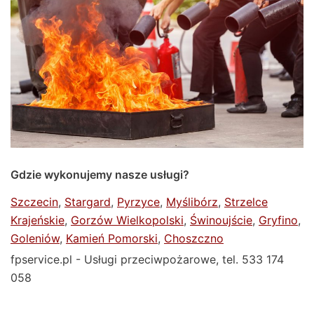
Gdzie wykonujemy nasze usługi?
Szczecin
,
Stargard
,
Pyrzyce
,
Myślibórz
,
Strzelce
Krajeńskie
,
Gorzów Wielkopolski
,
Świnoujście
,
Gryfino
,
Goleniów
,
Kamień Pomorski
,
Choszczno
fpservice.pl - Usługi przeciwpożarowe, tel. 533 174
058