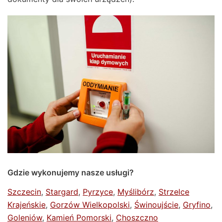
Gdzie wykonujemy nasze usługi?
Szczecin
,
Stargard
,
Pyrzyce
,
Myślibórz
,
Strzelce
Krajeńskie
,
Gorzów Wielkopolski
,
Świnoujście
,
Gryfino
,
Goleniów
,
Kamień Pomorski
,
Choszczno